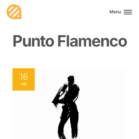
Menu
P
u
n
t
o
F
l
a
m
e
n
c
o
16
Ott