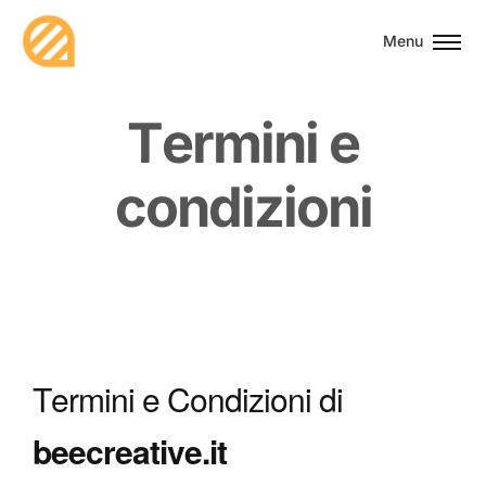
Menu
T
e
r
m
i
n
i
e
c
o
n
d
i
z
i
o
n
i
Termini e Condizioni di
beecreative.it