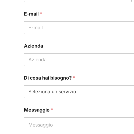
Nome
E-mail
*
Azienda
Di cosa hai bisogno?
*
S
Messaggio
*
i
s
t
e
m