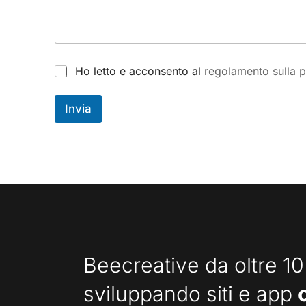
a
E
-
m
a
P
Ho letto e acconsento al
regolamento sulla p
i
r
l
i
g
v
Invia
e
a
s
c
t
y
i
*
o
n
a
l
e
Beecreative da oltre 10
sviluppando siti e app