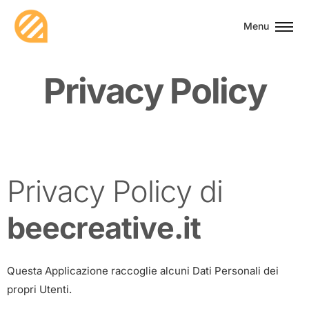
Menu
P
r
i
v
a
c
y
P
o
l
i
c
y
Privacy Policy di
beecreative.it
Questa Applicazione raccoglie alcuni Dati Personali dei
propri Utenti.