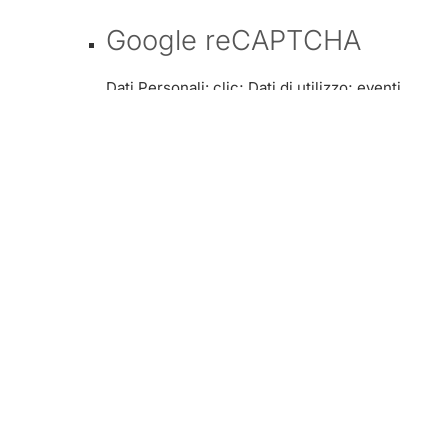
Google reCAPTCHA
Dati Personali: clic; Dati di utilizzo; eventi
keypress; eventi relativi ai sensori di
movimento; eventi touch; movimenti del
mouse; posizione relativa allo scorrimento;
risposte alle domande; Strumento di
Tracciamento
Registrazione ed
autenticazione
WordPress.com Single
Sign On
Dati Personali: Strumento di Tracciamento;