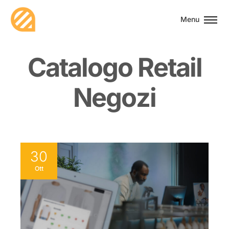
Menu
C
a
t
a
l
o
g
o
R
e
t
a
i
l
N
e
g
o
z
i
30
Ott