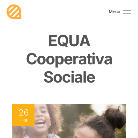
Menu
E
Q
U
A
C
o
o
p
e
r
a
t
i
v
a
S
o
c
i
a
l
e
26
Lug