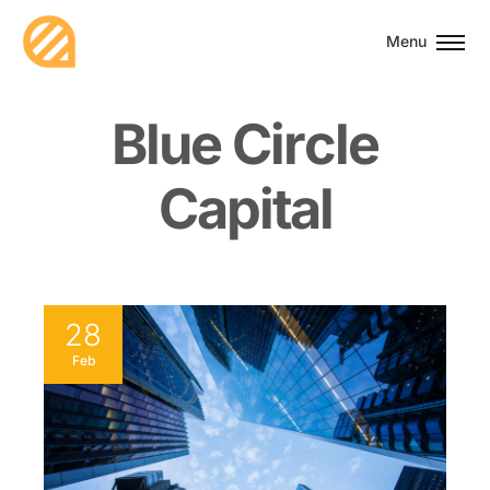
Menu
B
l
u
e
C
i
r
c
l
e
C
a
p
i
t
a
l
28
Feb