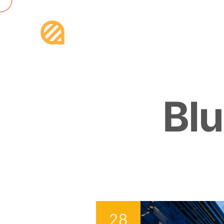
B
l
u
28