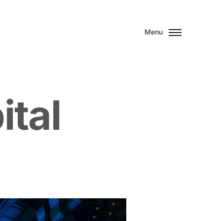
Menu
p
i
t
a
l