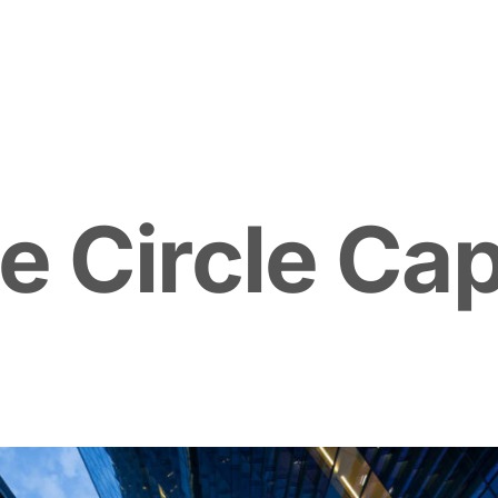
e
C
i
r
c
l
e
C
a