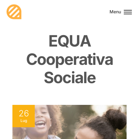
Menu
E
Q
U
A
C
o
o
p
e
r
a
t
i
v
a
S
o
c
i
a
l
e
26
Lug