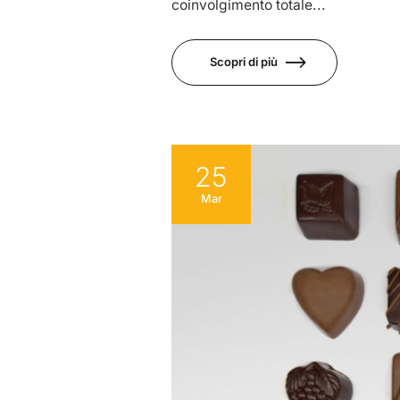
coinvolgimento totale...
Scopri di più
25
Mar