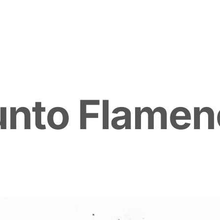
u
n
t
o
F
l
a
m
e
n