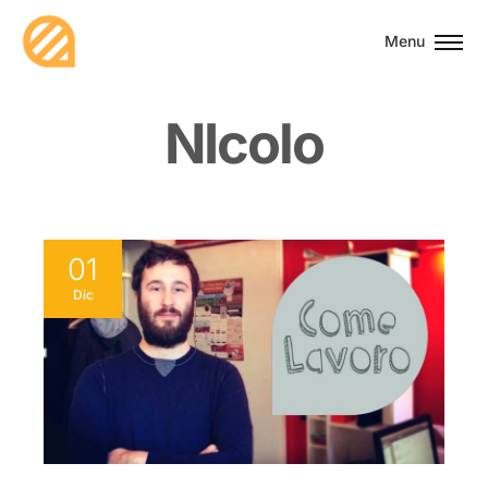
Menu
N
I
c
o
l
o
01
Dic