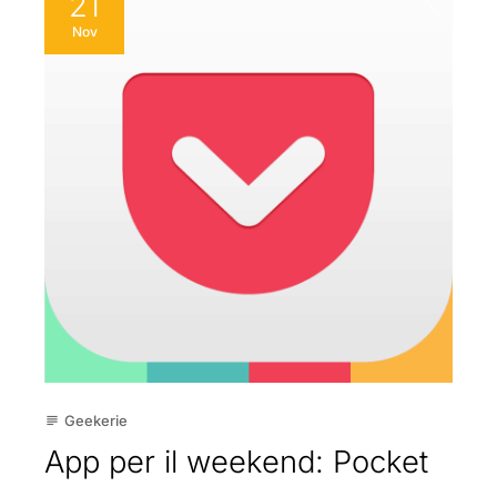
21
Nov
Geekerie
subject
App per il weekend: Pocket