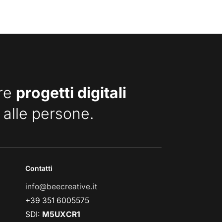
are
progetti digitali
 alle persone.
Contatti
info@beecreative.it
+39 351 6005575
SDI:
M5UXCR1