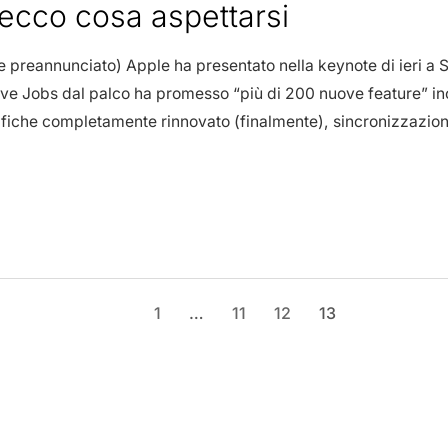
 ecco cosa aspettarsi
reannunciato) Apple ha presentato nella keynote di ieri a S
teve Jobs dal palco ha promesso “più di 200 nuove feature” in
tifiche completamente rinnovato (finalmente), sincronizzazion
1
…
11
12
13