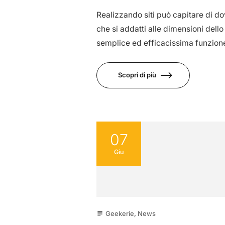
Realizzando siti può capitare di d
che si addatti alle dimensioni del
semplice ed efficacissima funzion
Scopri di più
07
Giu
Geekerie
,
News
subject