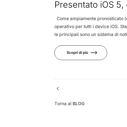
Presentato iOS 5,
Come ampiamente pronosticato (e p
operativo per tutti i device iOS. S
le principali sono un sistema di no
Scopri di più
keyboard_arrow_left
Torna al
BLOG