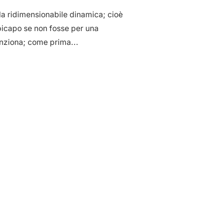
la ridimensionabile dinamica; cioè
mpicapo se non fosse per una
nziona; come prima...