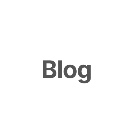
B
l
o
g