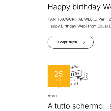
Nov
Happy birthday W
TANTI AUGURIII AL WEB…. Per il 20
Happy Birthday Web! from Equal D
Scopri di più
25
Lug
BEE
subject
A tutto schermo