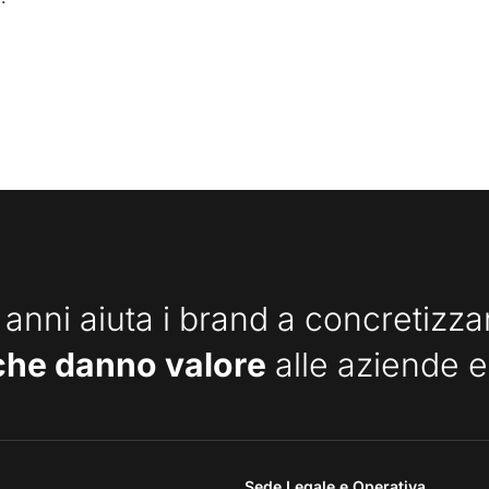
 anni aiuta i brand a concretizz
che danno valore
alle aziende e
Sede Legale e Operativa