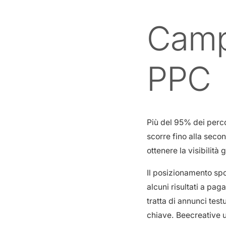
Camp
PPC
Più del 95% dei perco
scorre fino alla seco
ottenere la visibilità 
Il posizionamento spon
alcuni risultati a pa
tratta di annunci test
chiave. Beecreative u