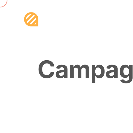
C
a
m
p
a