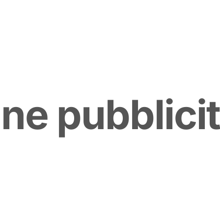
g
n
e
p
u
b
b
l
i
c
i
t