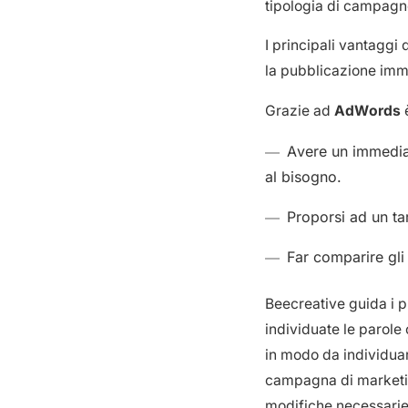
tipologia di campagn
I principali vantaggi 
la pubblicazione imme
Grazie ad
AdWords
è
Avere un immediat
al bisogno.
Proporsi ad un tar
Far comparire gli 
Beecreative guida i p
individuate le parole 
in modo da individuare
campagna di marketin
modifiche necessarie