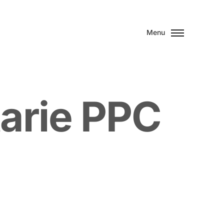
Menu
a
r
i
e
P
P
C