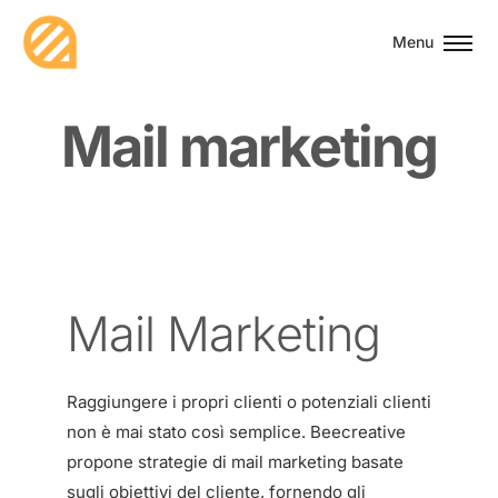
Menu
M
a
i
l
m
a
r
k
e
t
i
n
g
Mail Marketing
Raggiungere i propri clienti o potenziali clienti
non è mai stato così semplice. Beecreative
propone strategie di mail marketing basate
sugli obiettivi del cliente, fornendo gli