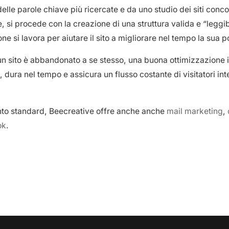
 delle parole chiave più ricercate e da uno studio dei siti conc
e, si procede con la creazione di una struttura valida e “leggib
one si lavora per aiutare il sito a migliorare nel tempo la sua p
n sito è abbandonato a se stesso, una buona ottimizzazione i
), dura nel tempo e assicura un flusso costante di visitatori int
nto standard, Beecreative offre anche anche
mail marketing
,
ok
.