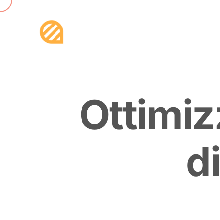
O
t
t
i
m
i
z
d
i