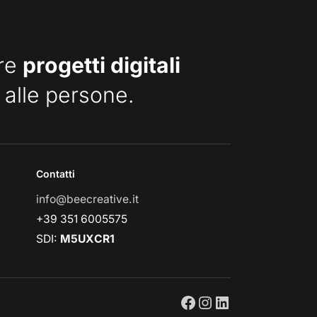
are
progetti digitali
 alle persone.
Contatti
info@beecreative.it
+39 351 6005575
SDI:
M5UXCR1