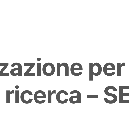
z
a
z
i
o
n
e
p
e
r
r
i
c
e
r
c
a
–
S