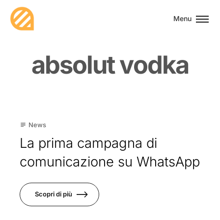
Menu
a
b
s
o
l
u
t
v
o
d
k
a
02
News
subject
Dic
La prima campagna di
comunicazione su WhatsApp
Scopri di più