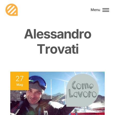
Menu
A
l
e
s
s
a
n
d
r
o
T
r
o
v
a
t
i
27
Mag