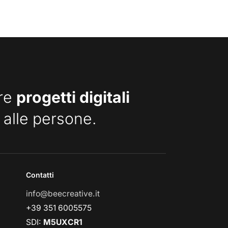
are
progetti digitali
 alle persone.
Contatti
info@beecreative.it
+39 351 6005575
SDI:
M5UXCR1