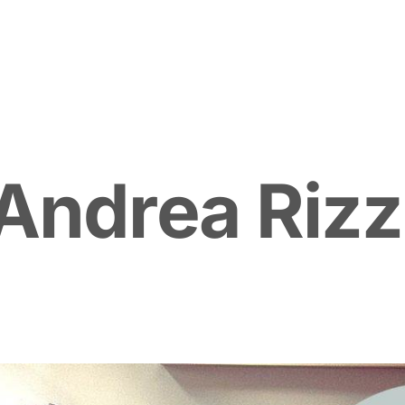
A
n
d
r
e
a
R
i
z
z