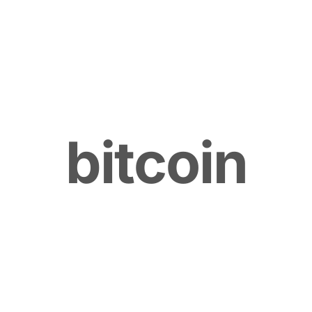
b
i
t
c
o
i
n