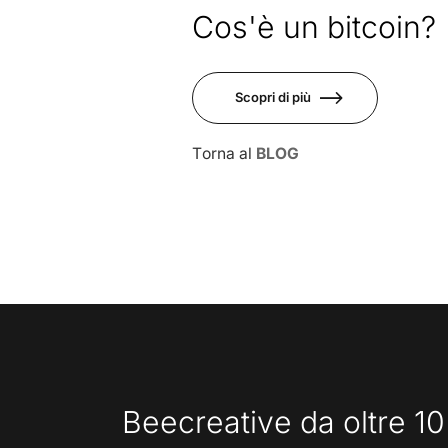
Mag
Cos'è un bitcoin?
Scopri di più
Torna al
BLOG
Beecreative da oltre 10