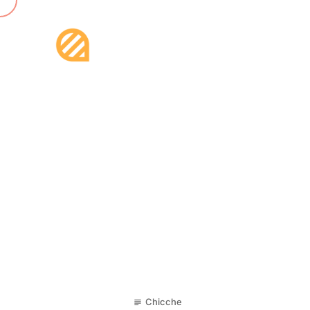
30
Chicche
subject