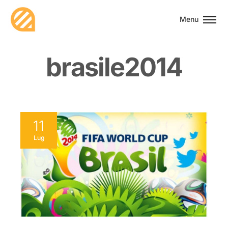
Menu
b
r
a
s
i
l
e
2
0
1
4
11
Lug