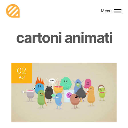
Menu
c
a
r
t
o
n
i
a
n
i
m
a
t
i
02
Apr