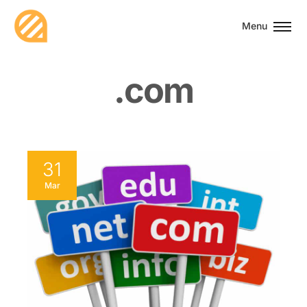
Menu
.
c
o
m
31
Mar