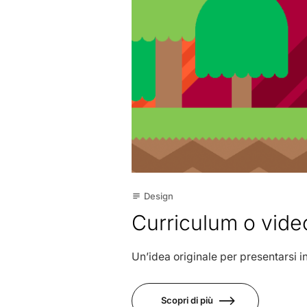
Design
subject
Curriculum o vid
Un’idea originale per presentarsi 
Scopri di più