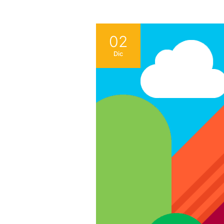
02
Dic