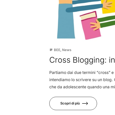
BEE
,
News
subject
Cross Blogging: in
Partiamo dai due termini “cross” e
intendiamo lo scrivere su un blog.
che da adolescente quando una mia
Scopri di più