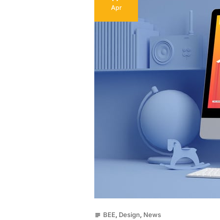
Apr
BEE
,
Design
,
News
subject