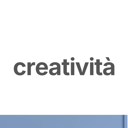
c
r
e
a
t
i
v
i
t
à