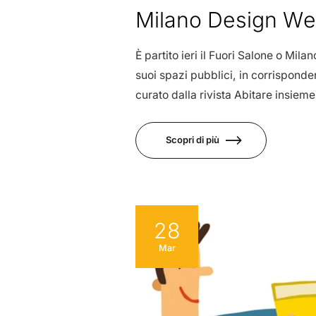
Milano Design We
È partito ieri il Fuori Salone o Mil
suoi spazi pubblici, in corrispond
curato dalla rivista Abitare insiem
Scopri di più
28
Mar