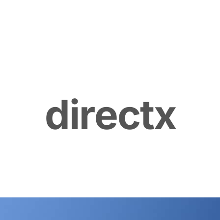
d
i
r
e
c
t
x