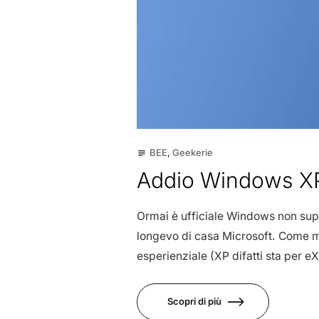
BEE
,
Geekerie
subject
Addio Windows X
Ormai è ufficiale Windows non supp
longevo di casa Microsoft. Come ma
esperienziale (XP difatti sta per eX
Scopri di più