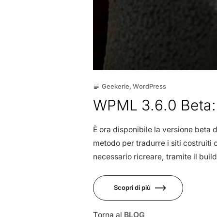
Geekerie
,
WordPress
subject
WPML 3.6.0 Beta: 
È ora disponibile la versione beta 
metodo per tradurre i siti costruit
necessario ricreare, tramite il buil
Scopri di più
Torna al
BLOG