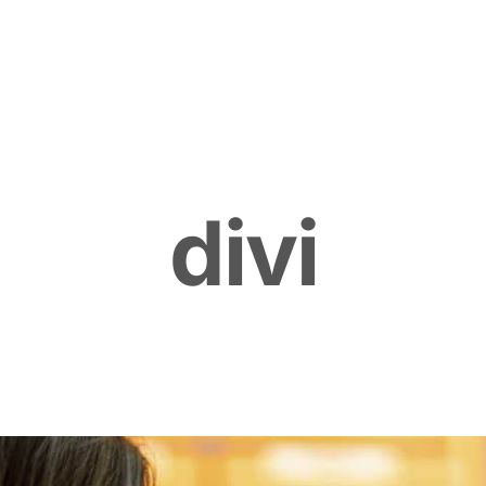
d
i
v
i