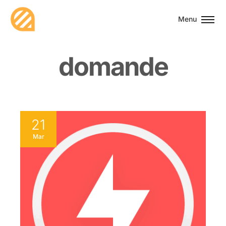
Menu
d
o
m
a
n
d
e
21
Mar