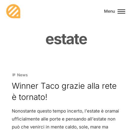
Menu
e
s
t
a
t
e
19
News
subject
Giu
Winner Taco grazie alla rete
è tornato!
Nonostante questo tempo incerto, l’estate è oramai
ufficialmente alle porte e pensando all’estate non
può che venirci in mente caldo, sole, mare ma