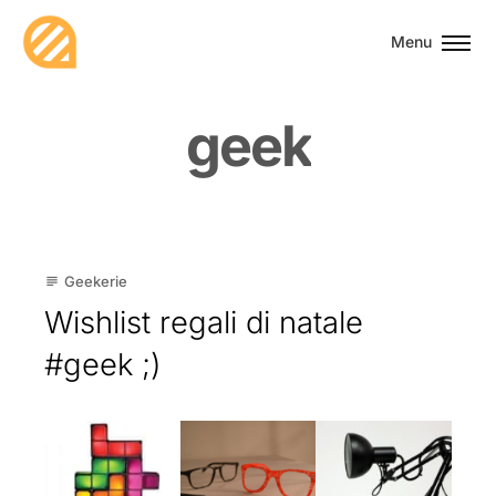
Menu
g
e
e
k
13
Geekerie
subject
Dic
Wishlist regali di natale
#geek ;)