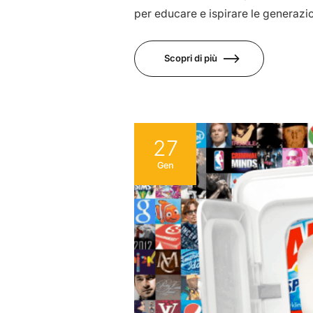
per educare e ispirare le generazion
Scopri di più
27
Gen