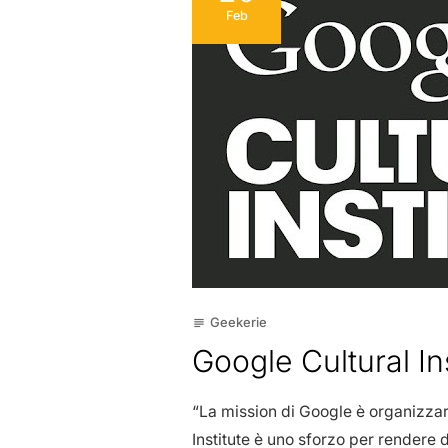
Feb
Geekerie
subject
Google Cultural Ins
“La mission di Google è organizzare 
Institute è uno sforzo per rendere d