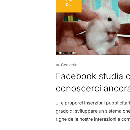
Dic
Geekerie
subject
Facebook studia com
conoscerci ancor
… e proporci inserzioni pubblicit
grado di sviluppare un sistema che 
righe delle nostre interazioni e 