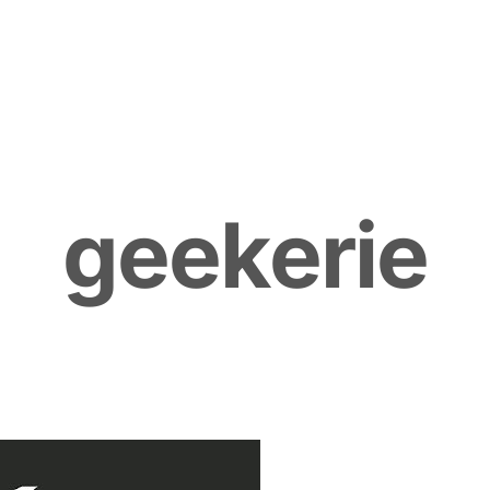
g
e
e
k
e
r
i
e