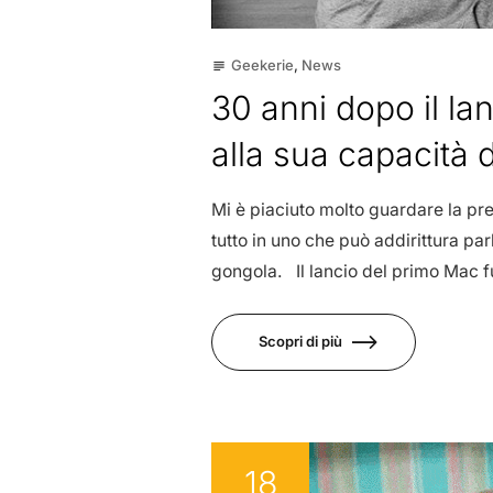
Geekerie
,
News
subject
30 anni dopo il l
alla sua capacità d
Mi è piaciuto molto guardare la p
tutto in uno che può addirittura par
gongola. Il lancio del primo Mac fu
Scopri di più
18