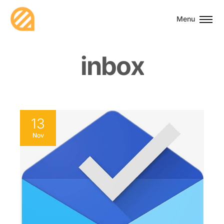
Menu
i
n
b
o
x
13
Nov