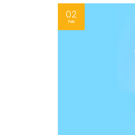
02
Feb