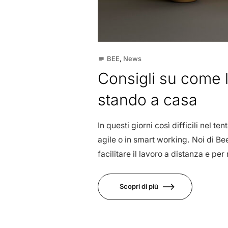
BEE
,
News
subject
Consigli su come 
stando a casa
In questi giorni così difficili nel t
agile o in smart working. Noi di B
facilitare il lavoro a distanza e p
Scopri di più