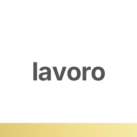
l
a
v
o
r
o