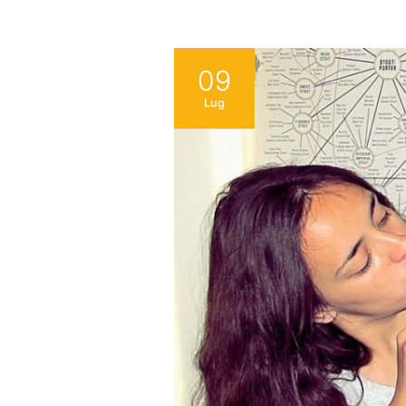
09
Lug