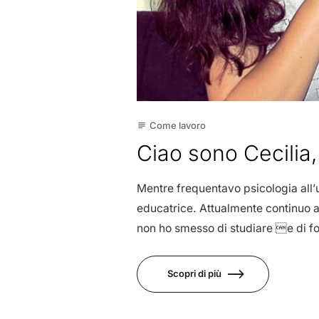
Come lavoro
subject
Ciao sono Cecilia
Mentre frequentavo psicologia all’u
educatrice. Attualmente continuo a
non ho smesso di studiare e di fo
Scopri di più