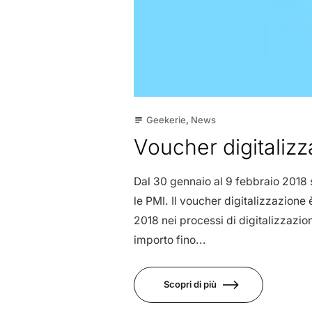
Geekerie
,
News
subject
Voucher digitaliz
Dal 30 gennaio al 9 febbraio 2018 
le PMI. Il voucher digitalizzazione
2018 nei processi di digitalizzazio
importo fino...
Scopri di più