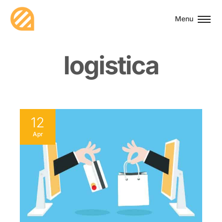
Menu
l
o
g
i
s
t
i
c
a
12
Apr