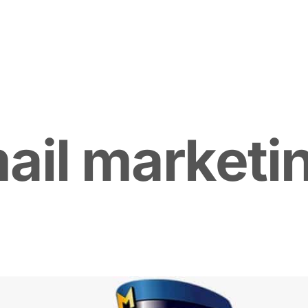
m
a
i
l
m
a
r
k
e
t
i