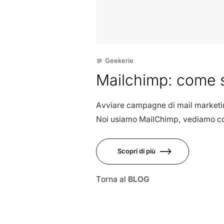
Geekerie
subject
Mailchimp: come sf
Avviare campagne di mail marketing 
Noi usiamo MailChimp, vediamo c
Scopri di più
Torna al
BLOG