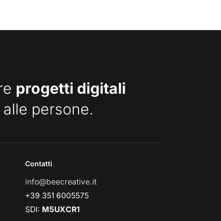
are
progetti digitali
 alle persone.
Contatti
info@beecreative.it
+39 351 6005575
SDI:
M5UXCR1