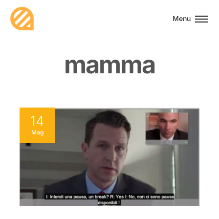
Menu
m
a
m
m
a
14
Mag