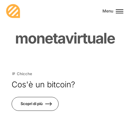
Menu
m
o
n
e
t
a
v
i
r
t
u
a
l
e
30
Chicche
subject
Mag
Cos'è un bitcoin?
Scopri di più