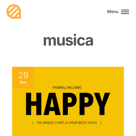
Menu
m
u
s
i
c
a
29
Nov