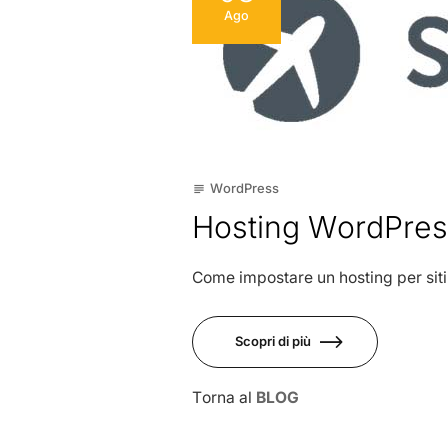
Ago
WordPress
subject
Hosting WordPress
Come impostare un hosting per siti 
Scopri di più
Torna al
BLOG