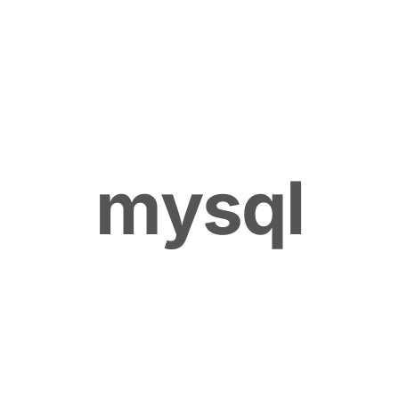
m
y
s
q
l