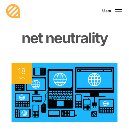
Menu
n
e
t
n
e
u
t
r
a
l
i
t
y
18
Nov