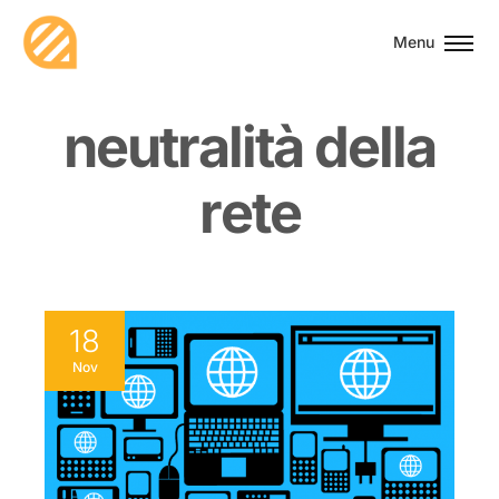
Menu
n
e
u
t
r
a
l
i
t
à
d
e
l
l
a
r
e
t
e
18
Nov