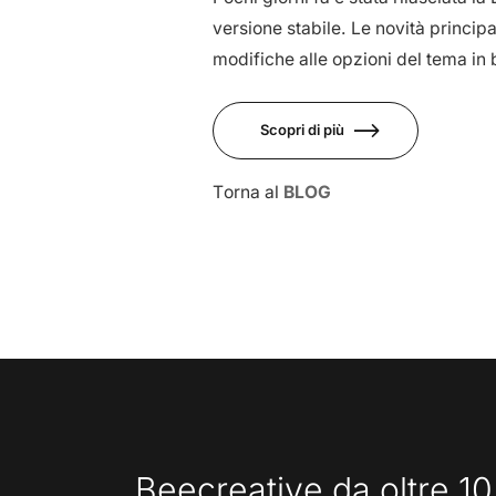
versione stabile. Le novità princip
modifiche alle opzioni del tema in b
Scopri di più
Torna al
BLOG
Beecreative da oltre 10