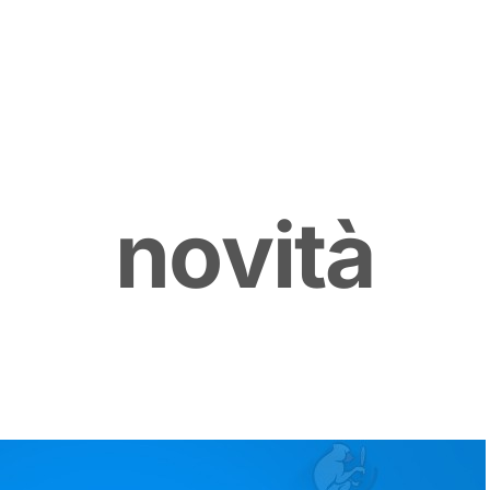
n
o
v
i
t
à