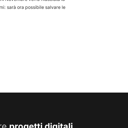
mi: sarà ora possibile salvare le
are
progetti digitali