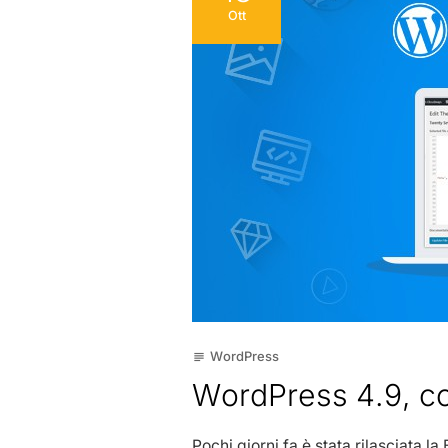
Ott
WordPress
subject
WordPress 4.9, co
Pochi giorni fa è stata rilasciata l