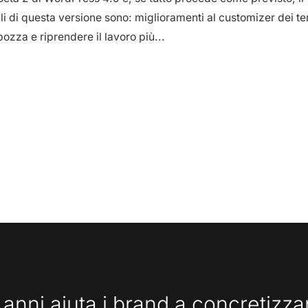
ali di questa versione sono: miglioramenti al customizer dei te
ozza e riprendere il lavoro più...
 anni aiuta i brand a concretizz