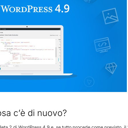
sa c’è di nuovo?
a Beta 2 di WordPress 4.9 e, se tutto procede come previsto, il