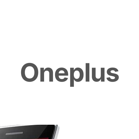
O
n
e
p
l
u
s