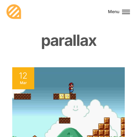
Menu
p
a
r
a
l
l
a
x
12
Mar