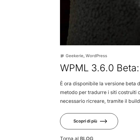
Geekerie
,
WordPress
subject
WPML 3.6.0 Beta: 
È ora disponibile la versione beta 
metodo per tradurre i siti costruit
necessario ricreare, tramite il buil
Scopri di più
Torna al
BLOG