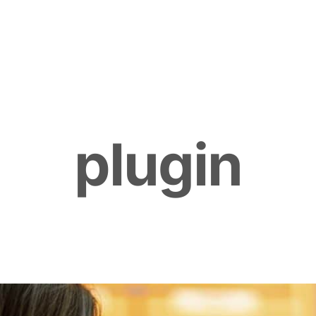
p
l
u
g
i
n