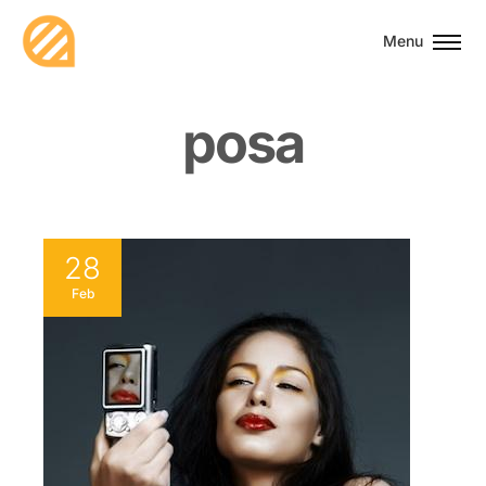
Menu
p
o
s
a
28
Feb