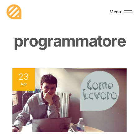
Menu
p
r
o
g
r
a
m
m
a
t
o
r
e
23
Apr