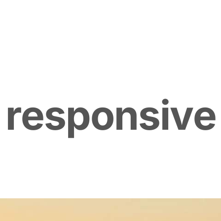
r
e
s
p
o
n
s
i
v
e