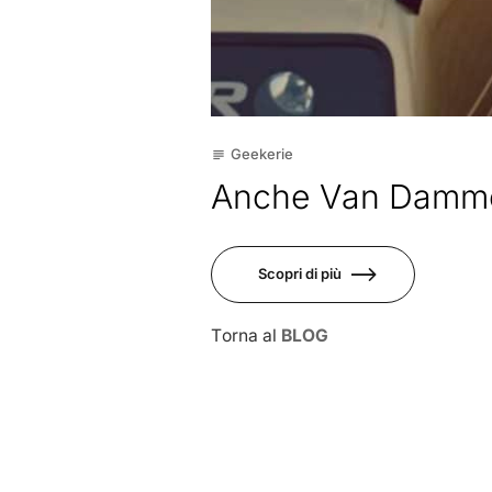
Geekerie
subject
Anche Van Damme
Scopri di più
Torna al
BLOG