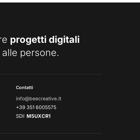
are
progetti digitali
 alle persone.
Contatti
info@beecreative.it
+39 351 6005575
SDI:
M5UXCR1