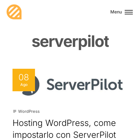
Menu
s
e
r
v
e
r
p
i
l
o
t
08
Ago
WordPress
subject
Hosting WordPress, come
impostarlo con ServerPilot