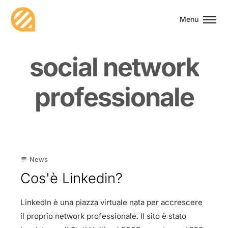
Menu
s
o
c
i
a
l
n
e
t
w
o
r
k
p
r
o
f
e
s
s
i
o
n
a
l
e
24
News
subject
Feb
Cos'è Linkedin?
LinkedIn è una piazza virtuale nata per accrescere
il proprio network professionale. Il sito è stato