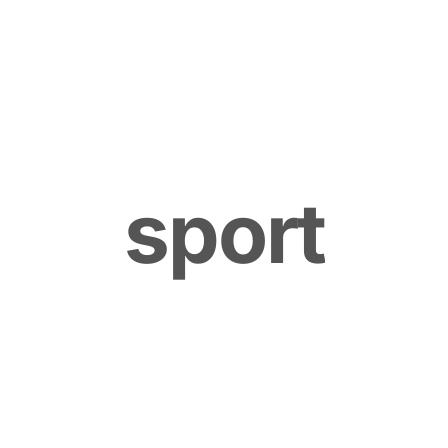
s
p
o
r
t