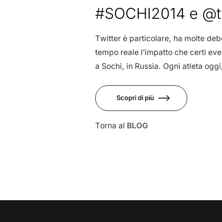
Feb
#SOCHI2014 e @tw
Twitter è particolare, ha molte de
tempo reale l’impatto che certi eve
a Sochi, in Russia. Ogni atleta oggi,
Scopri di più
Torna al
BLOG