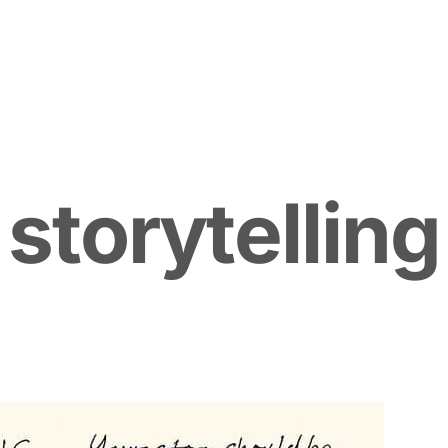
s
t
o
r
y
t
e
l
l
i
n
g