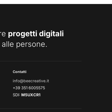
are
progetti digitali
 alle persone.
Contatti
info@beecreative.it
+39 351 6005575
SDI:
M5UXCR1