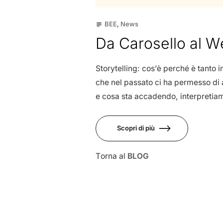
BEE
,
News
subject
Da Carosello al We
Storytelling: cos’è perché è tanto
che nel passato ci ha permesso di 
e cosa sta accadendo, interpretiam
Scopri di più
Torna al
BLOG